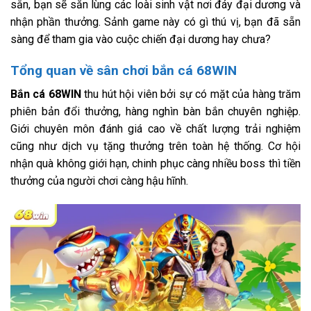
sẵn, bạn sẽ săn lùng các loài sinh vật nơi đáy đại dương và
nhận phần thưởng. Sảnh game này có gì thú vị, bạn đã sẵn
sàng để tham gia vào cuộc chiến đại dương hay chưa?
Tổng quan về sân chơi bắn cá 68WIN
Bắn cá 68WIN
thu hút hội viên bởi sự có mặt của hàng trăm
phiên bản đổi thưởng, hàng nghìn bàn bắn chuyên nghiệp.
Giới chuyên môn đánh giá cao về chất lượng trải nghiệm
cũng như dịch vụ tặng thưởng trên toàn hệ thống. Cơ hội
nhận quà không giới hạn, chinh phục càng nhiều boss thì tiền
thưởng của người chơi càng hậu hĩnh.