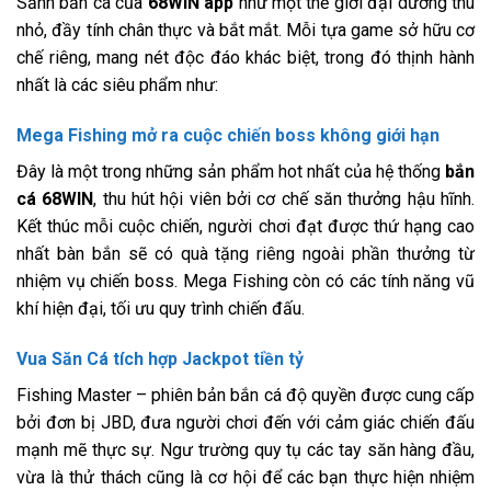
Sảnh bắn cá của
68WIN app
như một thế giới đại dương thu
nhỏ, đầy tính chân thực và bắt mắt. Mỗi tựa game sở hữu cơ
chế riêng, mang nét độc đáo khác biệt, trong đó thịnh hành
nhất là các siêu phẩm như:
Mega Fishing mở ra cuộc chiến boss không giới hạn
Đây là một trong những sản phẩm hot nhất của hệ thống
bắn
cá 68WIN
, thu hút hội viên bởi cơ chế săn thưởng hậu hĩnh.
Kết thúc mỗi cuộc chiến, người chơi đạt được thứ hạng cao
nhất bàn bắn sẽ có quà tặng riêng ngoài phần thưởng từ
nhiệm vụ chiến boss. Mega Fishing còn có các tính năng vũ
khí hiện đại, tối ưu quy trình chiến đấu.
Vua Săn Cá tích hợp Jackpot tiền tỷ
Fishing Master – phiên bản bắn cá độ quyền được cung cấp
bởi đơn bị JBD, đưa người chơi đến với cảm giác chiến đấu
mạnh mẽ thực sự. Ngư trường quy tụ các tay săn hàng đầu,
vừa là thử thách cũng là cơ hội để các bạn thực hiện nhiệm