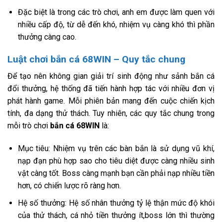
Đặc biệt là trong các trò chơi, anh em được làm quen với
nhiều cấp độ, từ dễ đến khó, nhiệm vụ càng khó thì phần
thưởng càng cao.
Luật chơi bắn cá 68WIN – Quy tắc chung
Để tạo nên không gian giải trí sinh động như sảnh bắn cá
đổi thưởng, hệ thống đã tiến hành hợp tác với nhiều đơn vị
phát hành game. Mỗi phiên bản mang đến cuộc chiến kịch
tính, đa dạng thử thách. Tuy nhiên, các quy tắc chung trong
mỗi trò chơi
bắn cá 68WIN
là:
Mục tiêu: Nhiệm vụ trên các bàn bắn là sử dụng vũ khí,
nạp đạn phù hợp sao cho tiêu diệt được càng nhiều sinh
vật càng tốt. Boss càng mạnh bạn cần phải nạp nhiều tiền
hơn, có chiến lược rõ ràng hơn.
Hệ số thưởng: Hệ số nhân thưởng tỷ lệ thận mức độ khói
của thử thách, cá nhỏ tiền thưởng ít,boss lớn thì thường