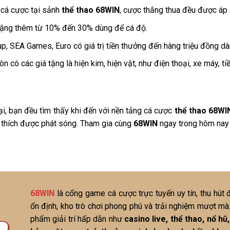
i cá cược tại sảnh
thể thao 68WIN
, cược thắng thua đều được áp 
 tặng thêm từ 10% đến 30% dùng để cá độ.
up, SEA Games, Euro có giá trị tiền thưởng đến hàng triệu đồng d
òn có các giá tặng là hiện kim, hiện vật, như điện thoại, xe máy, t
i, bạn đều tìm thấy khi đến với nền tảng cá cược
thể thao 68WI
u thích được phát sóng. Tham gia cùng
68WIN
ngay trong hôm nay đ
68WIN
là cổng game cá cược trực tuyến uy tín, thu hút
ổn định, kho trò chơi phong phú và trải nghiệm mượt mà.
phẩm giải trí hấp dẫn như
casino live, thể thao, nổ h