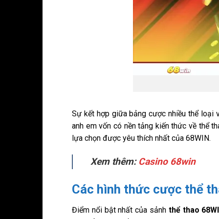
Sự kết hợp giữa bảng cược nhiều thể loại v
anh em vốn có nền tảng kiến thức về thể tha
lựa chọn được yêu thích nhất của 68WIN.
Xem thêm:
Casino 68win
Các hình thức cược thể t
Điểm nổi bật nhất của sảnh
thể thao 68W