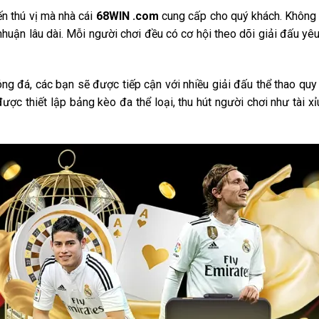
ến thú vị mà nhà cái
68WIN .com
cung cấp cho quý khách. Không c
 nhuận lâu dài. Mỗi người chơi đều có cơ hội theo dõi giải đấu yêu
ng đá, các bạn sẽ được tiếp cận với nhiều giải đấu thể thao quy
ợc thiết lập bảng kèo đa thể loại, thu hút người chơi như tài xỉu