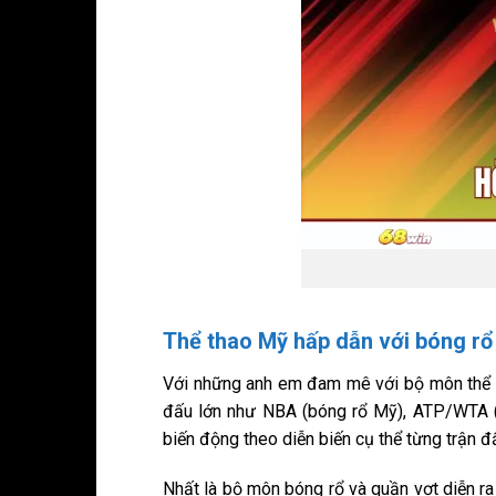
Thể thao Mỹ hấp dẫn với bóng rổ
Với những anh em đam mê với bộ môn thể th
đấu lớn như NBA (bóng rổ Mỹ), ATP/WTA (
biến động theo diễn biến cụ thể từng trận đ
Nhất là bộ môn bóng rổ và quần vợt diễn ra 