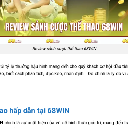
Review sảnh cược thể thao 68WIN
ới tỷ lệ thưởng hậu hĩnh mang đến cho quý khách cơ hội đầu tiên
o, biết cách phân tích, đọc kèo, nhận định… Đó chính là lý do vì
hao hấp dẫn tại 68WIN
IN
chính là sự xuất hiện của vô số hình thức giải trí, mang đến t