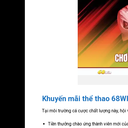
Khuyến mãi thể thao 68W
Tại môi trường cá cược chất lượng này, hội 
Tiền thưởng chào ứng thành viên mới của 