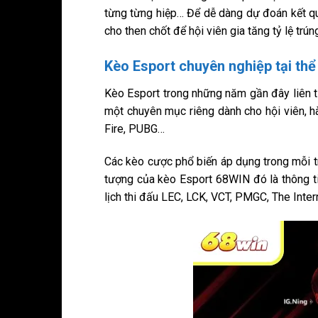
từng từng hiệp… Để dễ dàng dự đoán kết quả
cho then chốt để hội viên gia tăng tỷ lệ trú
Kèo Esport chuyên nghiệp tại th
Kèo Esport trong những năm gần đây liên t
một chuyên mục riêng dành cho hội viên, hà
Fire, PUBG…
Các kèo cược phổ biến áp dụng trong mỗi t
tượng của kèo Esport 68WIN đó là thông tin
lịch thi đấu LEC, LCK, VCT, PMGC, The Inter