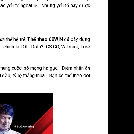
 các yếu tố ngoài lệ… Những yếu tố này được
i thể hệ trẻ.
Thể thao 68WIN
đã xây dựng
 chính là LOL, Dota2, CS:GO, Valorant, Free
g chung cuộc, số mạng hạ gục… Điểm nhấn ấn
 đầu, tỷ lệ thắng thua… Bạn có thể theo dõi