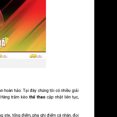
 hoàn hảo. Tại đây chúng tôi có nhiều giải
… Hàng trăm kèo
thể thao
cập nhật liên tục,
g ste, tổng điểm, pha ghi điểm cá nhân, đọi