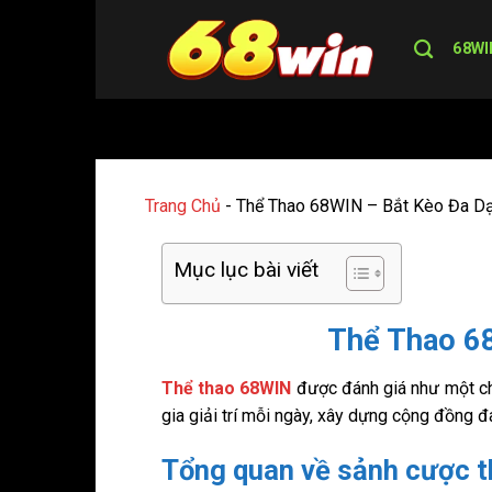
Bỏ
qua
68WI
nội
dung
Trang Chủ
-
Thể Thao 68WIN – Bắt Kèo Đa Dạ
Mục lục bài viết
Thể Thao 68
Thể thao 68WIN
được đánh giá như một chu
gia giải trí mỗi ngày, xây dựng cộng đồng 
Tổng quan về sảnh cược 