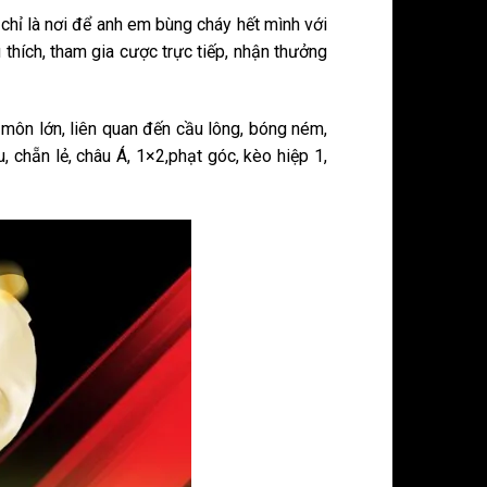
hỉ là nơi để anh em bùng cháy hết mình với
 thích, tham gia cược trực tiếp, nhận thưởng
 môn lớn, liên quan đến cầu lông, bóng ném,
, chẵn lẻ, châu Á, 1×2,phạt góc, kèo hiệp 1,