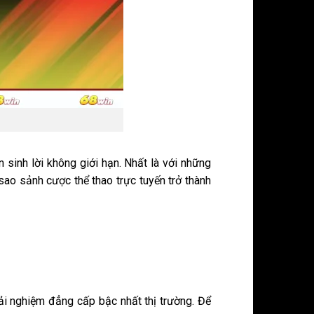
 sinh lời không giới hạn. Nhất là với những
 sao sảnh cược thể thao trực tuyến trở thành
rải nghiệm đẳng cấp bậc nhất thị trường. Để