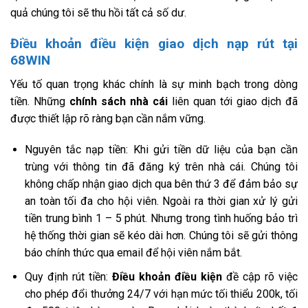
quả chúng tôi sẽ thu hồi tất cả số dư.
Điều khoản điều kiện giao dịch nạp rút tại
68WIN
Yếu tố quan trọng khác chính là sự minh bạch trong dòng
tiền. Những
chính sách nhà cái
liên quan tới giao dịch đã
được thiết lập rõ ràng bạn cần nắm vững.
Nguyên tắc nạp tiền: Khi gửi tiền dữ liệu của bạn cần
trùng với thông tin đã đăng ký trên nhà cái. Chúng tôi
không chấp nhận giao dịch qua bên thứ 3 để đảm bảo sự
an toàn tối đa cho hội viên. Ngoài ra thời gian xử lý gửi
tiền trung bình 1 – 5 phút. Nhưng trong tình huống bảo trì
hệ thống thời gian sẽ kéo dài hơn. Chúng tôi sẽ gửi thông
báo chính thức qua email để hội viên nắm bắt.
Quy định rút tiền:
Điều khoản điều kiện
đề cập rõ việc
cho phép đổi thưởng 24/7 với hạn mức tối thiểu 200k, tối