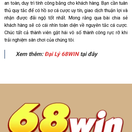
an toàn, duy trì tính công bằng cho khách hàng. Bạn cần tuân
thủ quy tắc để có hồ sơ cá cược uy tín, giao dịch thuận lợi và
nhận được đãi ngộ tốt nhất. Mong rằng qua bài chia sẻ
khách hàng sẽ có cái nhìn toàn diện về nguyên tắc cá cược.
Chúc tất cả thành viên gặt hái vô số thành công rực rỡ khi
trải nghiệm sân chơi của chúng tôi.
Xem thêm:
Đại Lý 68WIN
tại đây