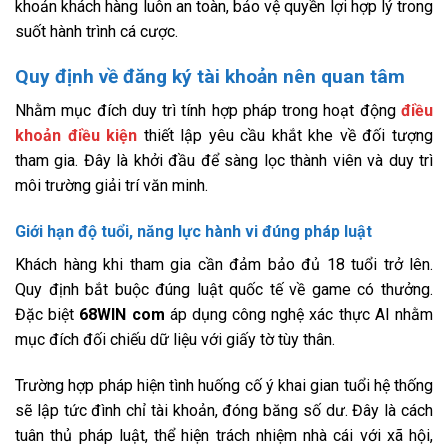
khoản khách hàng luôn an toàn, bảo vệ quyền lợi hợp lý trong
suốt hành trình cá cược.
Quy định về đăng ký tài khoản nên quan tâm
Nhằm mục đích duy trì tính hợp pháp trong hoạt động
điều
khoản điều kiện
thiết lập yêu cầu khắt khe về đối tượng
tham gia. Đây là khởi đầu để sàng lọc thành viên và duy trì
môi trường giải trí văn minh.
Giới hạn độ tuổi, năng lực hành vi đúng pháp luật
Khách hàng khi tham gia cần đảm bảo đủ 18 tuổi trở lên.
Quy định bắt buộc đúng luật quốc tế về game có thưởng.
Đặc biệt
68WIN com
áp dụng công nghệ xác thực AI nhằm
mục đích đối chiếu dữ liệu với giấy tờ tùy thân.
Trường hợp pháp hiện tình huống cố ý khai gian tuổi hệ thống
sẽ lập tức đình chỉ tài khoản, đóng băng số dư. Đây là cách
tuân thủ pháp luật, thể hiện trách nhiệm nhà cái với xã hội,