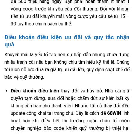
đa 500 triệu hàng ngày. Bạn phải hoàn thành ít nhất 1
vòng cược trước khi yêu cầu đổi thưởng. Đối với khoản
tiền từ ưu đãi khuyến mãi, vòng cược yêu cầu sẽ từ 15 –
30 tùy theo chính sách cụ thể.
Điều khoản điều kiện ưu đãi và quy tắc nhận
quà
Khuyến mãi là yếu tố tạo nên sự hấp dẫn nhưng chứa đựng
nhiều tranh cãi nếu bạn không chịu tìm hiểu kỹ thể lệ. Chúng
tôi luôn nỗ lực đưa ra giá trị ưu đãi lớn, quy định chặt chẽ để
bảo vệ quỹ thưởng.
Điều khoản điều kiện
thay đổi và hủy bỏ: Nhà cái giữ
quyền tạm dừng, sửa đổi hoặc chấm dứt sự kiện bất kỳ
không cần báo cho thành viên. Nhưng tất cả thay đổi đều
update công khai tại trang chủ. Đây là cách để
68WIN
linh
hoạt hơn khi điều tiết thị trường, ngăn chặn tổ chức
chuyên nghiệp bào code khiến quỹ thưởng bị thiệt hại