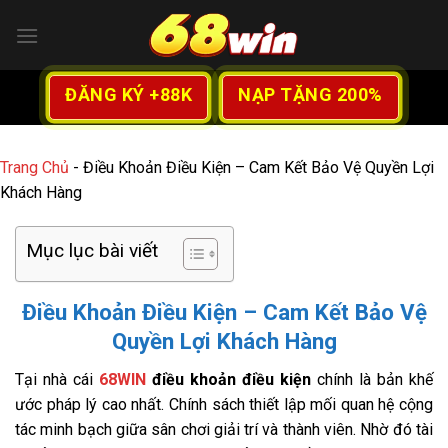
Bỏ
qua
nội
dung
ĐĂNG KÝ +88K
NẠP TẶNG 200%
Trang Chủ
-
Điều Khoản Điều Kiện – Cam Kết Bảo Vệ Quyền Lợi
Khách Hàng
Mục lục bài viết
Điều Khoản Điều Kiện – Cam Kết Bảo Vệ
Quyền Lợi Khách Hàng
Tại nhà cái
68WIN
điều khoản điều kiện
chính là bản khế
ước pháp lý cao nhất. Chính sách thiết lập mối quan hệ cộng
tác minh bạch giữa sân chơi giải trí và thành viên. Nhờ đó tài