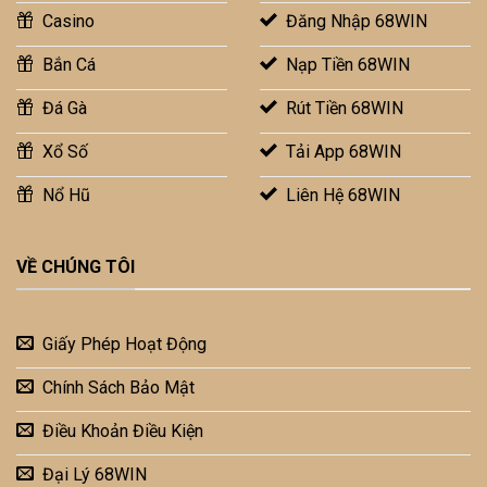
Casino
Đăng Nhập 68WIN
Bắn Cá
Nạp Tiền 68WIN
Đá Gà
Rút Tiền 68WIN
Xổ Số
Tải App 68WIN
Nổ Hũ
Liên Hệ 68WIN
VỀ CHÚNG TÔI
Giấy Phép Hoạt Động
Chính Sách Bảo Mật
Điều Khoản Điều Kiện
Đại Lý 68WIN