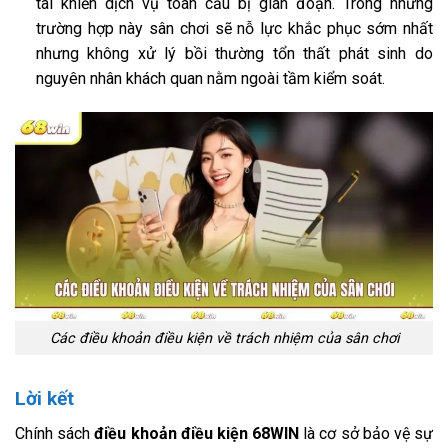
tai khiến dịch vụ toàn cầu bị gián đoạn. Trong những
trường hợp này sân chơi sẽ nỗ lực khắc phục sớm nhất
nhưng không xử lý bồi thường tổn thất phát sinh do
nguyên nhân khách quan nằm ngoài tầm kiểm soát.
Các điều khoản điều kiện về trách nhiệm của sân chơi
Lời kết
Chính sách
điều khoản điều kiện
68WIN
là cơ sở bảo vệ sự