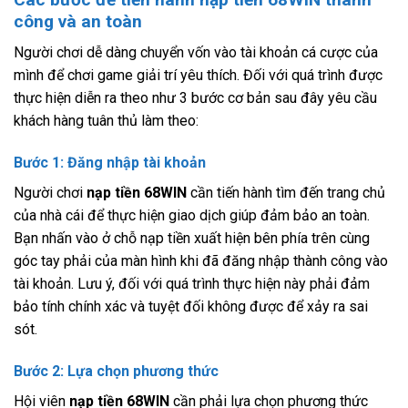
công và an toàn
Người chơi dễ dàng chuyển vốn vào tài khoản cá cược của
mình để chơi game giải trí yêu thích. Đối với quá trình được
thực hiện diễn ra theo như 3 bước cơ bản sau đây yêu cầu
khách hàng tuân thủ làm theo:
Bước 1: Đăng nhập tài khoản
Người chơi
nạp tiền 68WIN
cần tiến hành tìm đến trang chủ
của nhà cái để thực hiện giao dịch giúp đảm bảo an toàn.
Bạn nhấn vào ở chỗ nạp tiền xuất hiện bên phía trên cùng
góc tay phải của màn hình khi đã đăng nhập thành công vào
tài khoản. Lưu ý, đối với quá trình thực hiện này phải đảm
bảo tính chính xác và tuyệt đối không được để xảy ra sai
sót.
Bước 2: Lựa chọn phương thức
Hội viên
nạp tiền 68WIN
cần phải lựa chọn phương thức