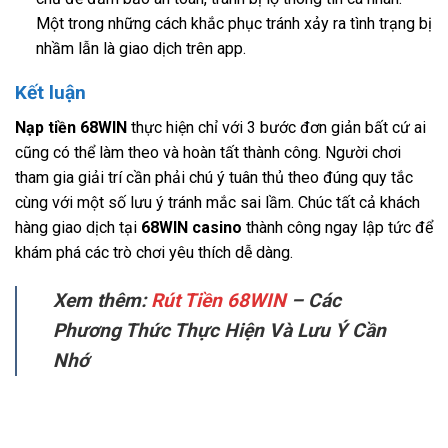
Một trong những cách khắc phục tránh xảy ra tình trạng bị
nhầm lẫn là giao dịch trên app.
Kết luận
Nạp tiền 68WIN
thực hiện chỉ với 3 bước đơn giản bất cứ ai
cũng có thể làm theo và hoàn tất thành công. Người chơi
tham gia giải trí cần phải chú ý tuân thủ theo đúng quy tắc
cùng với một số lưu ý tránh mắc sai lầm. Chúc tất cả khách
hàng giao dịch tại
68WIN casino
thành công ngay lập tức để
khám phá các trò chơi yêu thích dễ dàng.
Xem thêm:
Rút Tiền 68WIN
– Các
Phương Thức Thực Hiện Và Lưu Ý Cần
Nhớ