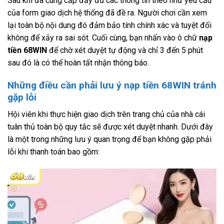
Sau khi đã cung cấp đầy đủ các thông tin theo như yêu cầu
của form giao dịch hệ thống đã đề ra. Người chơi cần xem
lại toàn bộ nội dung đó đảm bảo tính chính xác và tuyệt đối
không để xảy ra sai sót. Cuối cùng, bạn nhấn vào ô chữ
nạp
tiền 68WIN
để chờ xét duyệt tự động và chỉ 3 đến 5 phút
sau đó là có thể hoàn tất nhận thông báo.
Những điều cần phải lưu ý nạp tiền 68WIN tránh
gặp lỗi
Hội viên khi thực hiện giao dịch trên trang chủ của nhà cái
tuân thủ toàn bộ quy tắc sẽ được xét duyệt nhanh. Dưới đây
là một trong những lưu ý quan trọng để bạn không gặp phải
lỗi khi thanh toán bao gồm: