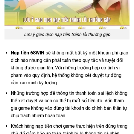
Lưu ý giao dịch nạp tiền tránh lỗi thường gặp
Nạp tiền 68WIN
sẽ không mất bất kỳ một khoản phí giao
dịch nào nhưng cần phải tuân theo quy tắc và tuyệt đối
không được gian lận. Với những trường hợp có tình vi
phạm vào quy định, hệ thống không xét duyệt tự động
cần xác minh kỹ lưỡng.
Những trường hợp để thông tin thanh toán sai lệch không
thể xét duyệt và còn có thể bị mất số tiền đó. Vốn tham
gia game không vào đúng tài khoản do chính bản thân tự
chịu trách nhiệm hoàn toàn.
Khách hàng nạp tiền chơi game thực hiện trên đúng trang
chủ để đảm bảo an toàn, tránh bị lộ thông tin cá nhân.