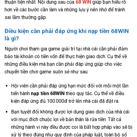
thuận tiện nhất. Nội dung sau của
68 WIN
giúp bạn hiểu rõ
hơn về các bước cần làm và những lưu ý nên nhớ để tránh
sai lầm thường gặp.
Điều kiện cần phải đáp ứng khi nạp tiền 68WIN
là gì?
Người chơi tham gia game giải trí tại nhà cái cần phải đảm
bảo tài khoản có tiền vốn để thực hiện giao dịch. Cụ thể về
những điều kiện mà bạn cần phải đáp ứng giúp cho việc
chuyển tiền chơi game suôn sẻ như sau:
Hội viên cần phải đáp ứng hạn mức đối với mỗi một lần
tiến hành
nạp tiền 68WIN
theo quy tắc. Cụ thể về điều
kiện đáp ứng đủ 100.000đ trở lên nhà cái đã đặt ra.
Bạn tuyệt đối không được lợi dụng giao dịch của nhà cái
với mục đích chuộc lợi về bản thân là rửa tiền. Tất cả
những hành vi này đều được coi là bất hợp pháp vào sẽ bị
xử lý theo đúng như quy định của pháp luật, toàn bộ số