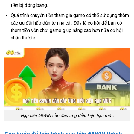
tiền bị đóng băng.
Quá trình chuyển tiền tham gia game có thể sử dụng thêm
các ưu đãi hấp dẫn từ nhà cái. Đây là cơ hội để bạn có
thêm tiền vốn chơi game giúp nâng cao hơn nữa cơ hội
nhận thưởng.
Nạp tiền 68WIN cần đáp ứng điều kiện hạn mức
Các bước để tiến hành nạp tiền 68WIN thành