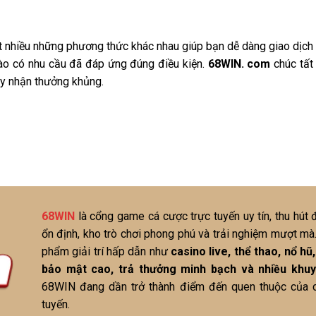
t nhiều những phương thức khác nhau giúp bạn dễ dàng giao dịch
 nào có nhu cầu đã đáp ứng đúng điều kiện.
68WIN. com
chúc tất 
ay nhận thưởng khủng.
68WIN
là cổng game cá cược trực tuyến uy tín, thu hút
ổn định, kho trò chơi phong phú và trải nghiệm mượt mà.
phẩm giải trí hấp dẫn như
casino live, thể thao, nổ h
bảo mật cao, trả thưởng minh bạch và nhiều khu
68WIN đang dần trở thành điểm đến quen thuộc của cộ
tuyến.