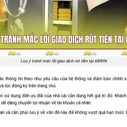
Lưu ý tránh mắc lỗi giao dịch rút tiền tại 68WIN
c thông tin theo như yêu cầu của hệ thống và đảm bảo chính xá
và lúc đăng ký trên trang chủ.
có sử dụng đến ưu đãi của nhà cái cần dùng hết giá trị đó. Khác
 dễ dàng chuyển lợi nhuận về tài khoản cá nhân.
án và cần phải lưu ý về vấn đề này để không vượt quá hạn mức. Đồ