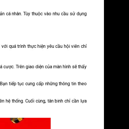
ản cá nhân. Tùy thuộc vào nhu cầu sử dụng
với quá trình thực hiện yêu cầu hội viên chỉ
á cược. Trên giao diện của màn hình sẽ thấy
Bạn tiếp tục cung cấp những thông tin theo
n hệ thống. Cuối cùng, tân binh chỉ cần lựa