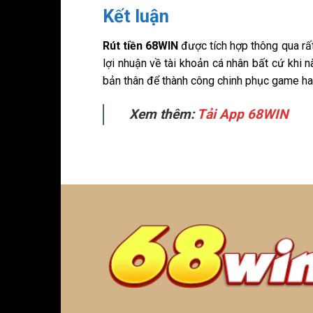
Kết luận
Rút tiền 68WIN
được tích hợp thông qua rấ
lợi nhuận về tài khoản cá nhân bất cứ khi
bản thân để thành công chinh phục game h
Xem thêm:
Tải App 68WIN