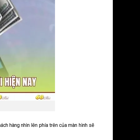
hách hàng nhìn lên phía trên của màn hình sẽ