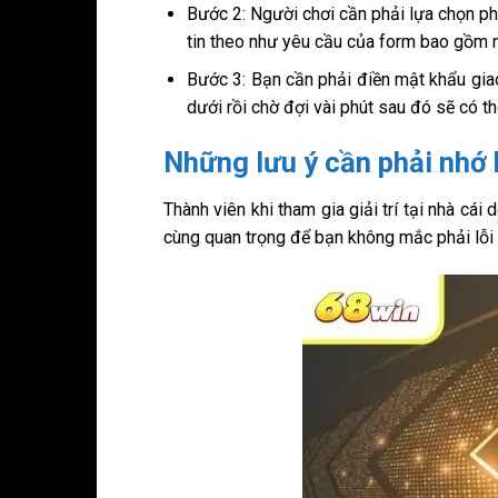
Bước 2: Người chơi cần phải lựa chọn ph
tin theo như yêu cầu của form bao gồm n
Bước 3: Bạn cần phải điền mật khẩu giao
dưới rồi chờ đợi vài phút sau đó sẽ có t
Những lưu ý cần phải nhớ k
Thành viên khi tham gia giải trí tại nhà cá
cùng quan trọng để bạn không mắc phải lỗi