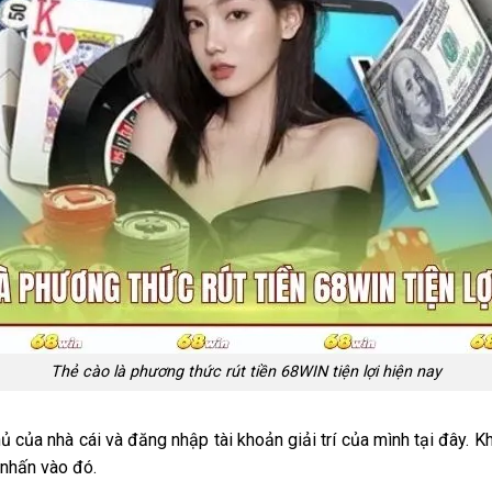
Thẻ cào là phương thức rút tiền 68WIN tiện lợi hiện nay
ủ của nhà cái và đăng nhập tài khoản giải trí của mình tại đây. K
nhấn vào đó.