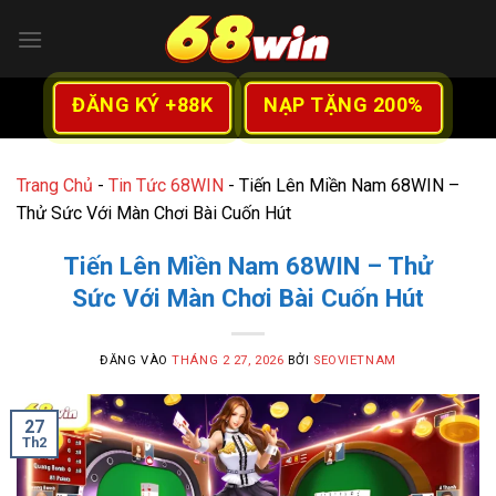
Bỏ
qua
nội
dung
ĐĂNG KÝ +88K
NẠP TẶNG 200%
Trang Chủ
-
Tin Tức 68WIN
-
Tiến Lên Miền Nam 68WIN –
Thử Sức Với Màn Chơi Bài Cuốn Hút
Tiến Lên Miền Nam 68WIN – Thử
Sức Với Màn Chơi Bài Cuốn Hút
ĐĂNG VÀO
THÁNG 2 27, 2026
BỞI
SEOVIETNAM
27
Th2