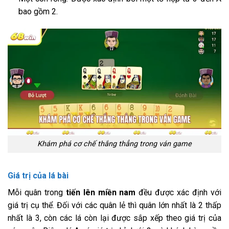
bao gồm 2.
Khám phá cơ chế thắng thẳng trong ván game
Giá trị của lá bài
Mỗi quân trong
tiến lên miền nam
đều được xác định với
giá trị cụ thể. Đối với các quân lẻ thì quân lớn nhất là 2 thấp
nhất là 3, còn các lá còn lại được sắp xếp theo giá trị của