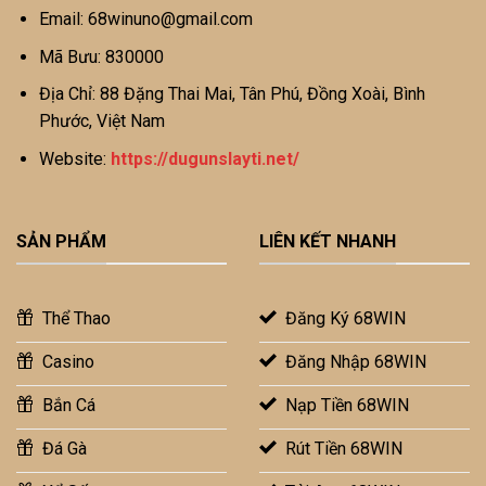
Email:
68winuno@gmail.com
Mã Bưu: 830000
Địa Chỉ: 88 Đặng Thai Mai, Tân Phú, Đồng Xoài, Bình
Phước, Việt Nam
Website:
https://dugunslayti.net/
SẢN PHẨM
LIÊN KẾT NHANH
Thể Thao
Đăng Ký 68WIN
Casino
Đăng Nhập 68WIN
Bắn Cá
Nạp Tiền 68WIN
Đá Gà
Rút Tiền 68WIN