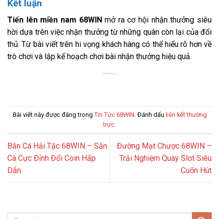
Kết luận
Tiến lên miền nam 68WIN
mở ra cơ hội nhận thưởng siêu
hời dựa trên việc nhận thưởng từ những quân còn lại của đối
thủ. Từ bài viết trên hi vọng khách hàng có thể hiểu rõ hơn về
trò chơi và lập kế hoạch chơi bài nhận thưởng hiệu quả.
Bài viết này được đăng trong
Tin Tức 68WIN
. Đánh dấu
liên kết thường
trực
.
Bắn Cá Hải Tặc 68WIN – Săn
Đường Mạt Chược 68WIN –
Cá Cực Đỉnh Đổi Coin Hấp
Trải Nghiệm Quay Slot Siêu
Dẫn
Cuốn Hút