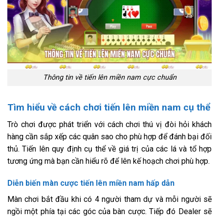
Thông tin về tiến lên miền nam cực chuẩn
Tìm hiểu về cách chơi tiến lên miền nam cụ thể
Trò chơi được phát triển với cách chơi thú vị đòi hỏi khách
hàng cần sắp xếp các quân sao cho phù hợp để đánh bại đối
thủ. Tiến lên quy định cụ thể về giá trị của các lá và tổ hợp
tương ứng mà bạn cần hiểu rõ để lên kế hoạch chơi phù hợp.
Diễn biến màn cược tiến lên miền nam hấp dẫn
Màn chơi bắt đầu khi có 4 người tham dự và mỗi người sẽ
ngồi một phía tại các góc của bàn cược. Tiếp đó Dealer sẽ